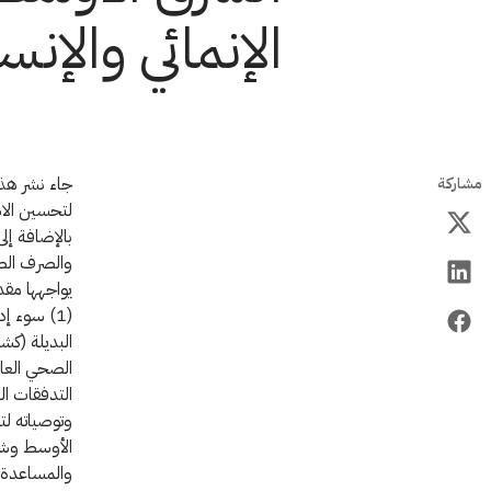
الإنمائي والإنس
جاء نشر هذا
مشاركة
لتحسين الاس
بالإضافة إل
والصرف الص
يواجهها مق
التدفقات ال
وتوصياته ل
الأوسط وشما
والمساعدة ف