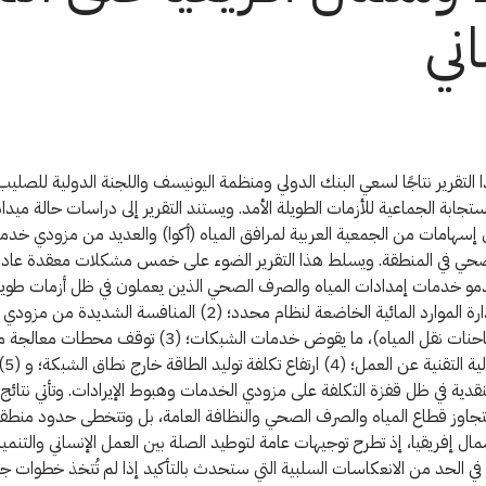
اني
 التقرير نتاجًا لسعي البنك الدولي ومنظمة اليونيسف واللجنة الدولية للصليب
تجابة الجماعية للأزمات الطويلة الأمد. ويستند التقرير إلى دراسات حالة ميدان
ى إسهامات من الجمعية العربية لمرافق المياه (أكوا) والعديد من مزودي خدما
حي في المنطقة. ويسلط هذا التقرير الضوء على خمس مشكلات معقدة عادةً
دمو خدمات إمدادات المياه والصرف الصحي الذين يعملون في ظل أزمات طويلة
(1) سوء إدارة الموارد المائية الخاضعة لنظام محدد؛ (2) المنافسة الشدي
البديلة (كشاحنات نقل المياه)، ما يقوض خدمات الشبكات؛ (3) توق
الصحي العال
نقدية في ظل قفزة التكلفة على مزودي الخدمات وهبوط الإيرادات. وتأتي نتائج ه
تتجاوز قطاع المياه والصرف الصحي والنظافة العامة، بل وتتخطى حدود منطق
ل إفريقيا، إذ تطرح توجيهات عامة لتوطيد الصلة بين العمل الإنساني والتنمية
ي الحد من الانعكاسات السلبية التي ستحدث بالتأكيد إذا لم تُتخذ خطوات ج