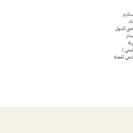
ستلزم
اد
اضي الدول
دار
ية
ظيمي /
وذجي للجنة