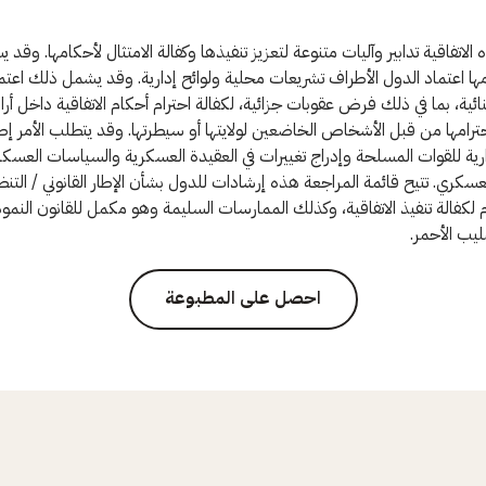
اتفاقية تدابير وآليات متنوعة لتعزيز تنفيذها وكفالة الامتثال لأحكامها. وقد ي
 اعتماد الدول الأطراف تشريعات محلية ولوائح إدارية. وقد يشمل ذلك اعتم
ئية، بما في ذلك فرض عقوبات جزائية، لكفالة احترام أحكام الاتفاقية داخل أر
ترامها من قبل الأشخاص الخاضعين لولايتها أو سيطرتها. وقد يتطلب الأمر إص
رية للقوات المسلحة وإدراج تغييرات في العقيدة العسكرية والسياسات العسكر
عسكري. تتيح قائمة المراجعة هذه إرشادات للدول بشأن الإطار القانوني / التن
ازم لكفالة تنفيذ الاتفاقية، وكذلك الممارسات السليمة وهو مكمل للقانون النم
ليب الأحمر.
احصل على المطبوعة