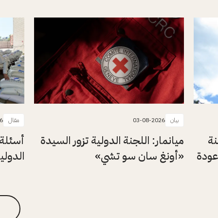
بيان
03-08-2026
مقال
6
نة
ميانمار: اللجنة الدولية تزور السيدة
أسئلة 
عودة
«أونغ سان سو تشي»
الدولي