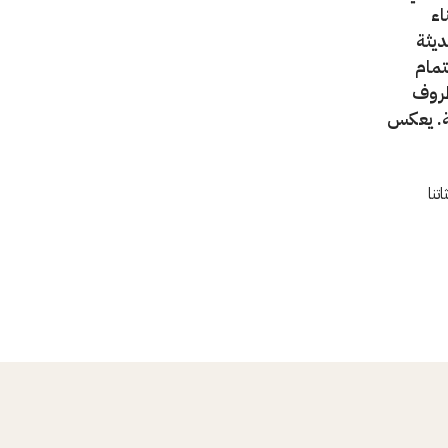
اء
ديثة
تمام
ظروف
ية. يعكس
تنا