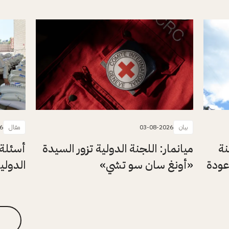
بيان
03-08-2026
مقال
6
نة
ميانمار: اللجنة الدولية تزور السيدة
أسئلة 
عودة
«أونغ سان سو تشي»
الدولي