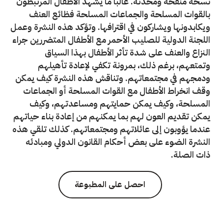
نسخة منقحة ومحدثة. غالبا ما يشهد الأطفال المرتبطون
بالقوات المسلحة والجماعات المسلحة فظائع العنف
ويكابدونها ويشاركون في اقترافها. وتؤكد هذه النشرة وعمل
اللجنة الدولية للصليب الأحمر مع الأطفال المتضررين جراء
النزاع والعنف على شدة تأثر الأطفال بهذا السياق
وتمتعهم، برغم ذلك، بمرونة تكفي لإعادة تأهيلهم
ودمجهم في مجتمعاتهم. وتناقش هذه النشرة كيف يمكن
وقف انخراط الأطفال مع القوات المسلحة أو الجماعات
المسلحة، وكيف يمكن حمايتهم ومساعدتهم، وكيف
يمكن تقديم العون لهم بما يمكنهم من إعادة بناء حياتهم
عندما يؤوبون إلى عائلاتهم ومجتمعاتهم. كذلك تلقي هذه
النشرة الضوء على بعض أحكام القانون الدولي ومبادئه
ذات الصلة.
احصل على المطبوعة