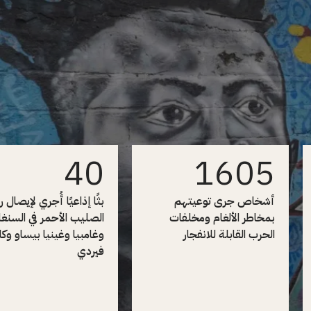
40
1605
أشخاص جرى توعيتهم
بثًا إذاعيًا أُجري لإيصال 
بمخاطر الألغام ومخلفات
الصليب الأحمر في السنغا
الحرب القابلة للانفجار
وغامبيا وغينيا بيساو وكا
فيردي