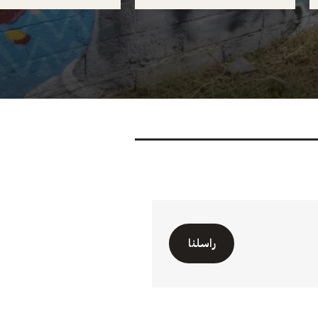
راسلنا