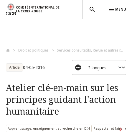
COMITÉ INTERNATIONAL DE
MENU
LA CROIX-ROUGE
Aller au contenu principal
Droit et politiques
Services consultatifs, Revue et autres r...
04-05-2016
Article
Atelier clé-en-main sur les
principes guidant l'action
humanitaire
Apprentissage, enseignement et recherche en DIH
Respecter et faire respe