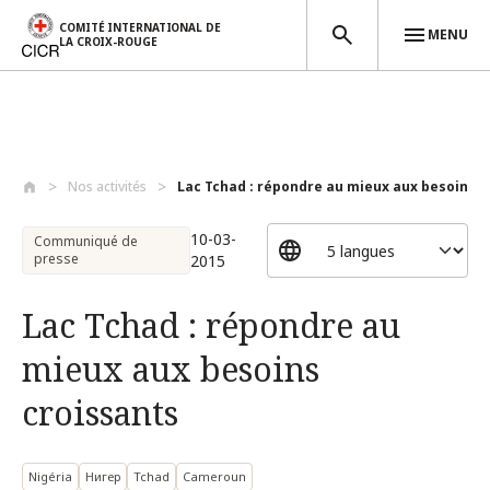
COMITÉ INTERNATIONAL DE
MENU
LA CROIX-ROUGE
Aller au contenu principal
Nos activités
Lac Tchad : répondre au mieux aux besoin...
10-03-
Communiqué de
presse
2015
Lac Tchad : répondre au
mieux aux besoins
croissants
Nigéria
Нигер
Tchad
Cameroun