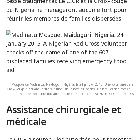
cesse d'augmenter. Le CICR et la Croix-Rouge
du Nigéria ne ménageront aucun effort pour
réunir les membres de familles dispersées.
Mosquée de Madinatu, Maiduguri, Nigéria, le 24 janvier 2015. Une volontaire de la
Croix-Rouge nigériane vérifie sur une liste le nom d'une des 607 familles déplacées qui
vont recevoir une aide alimentaire d'urgence. / CC BY-NC-ND / CICR / M. Das
Assistance chirurgicale et
médicale
Le CICR a soutenu les autorités pour remettre