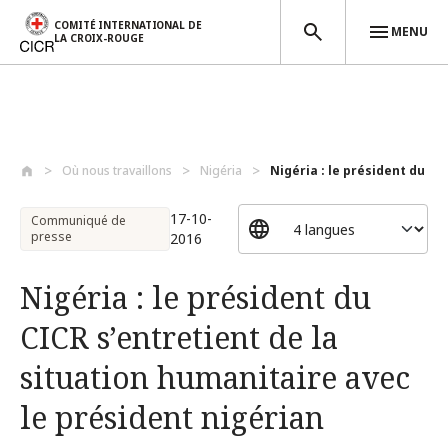
COMITÉ INTERNATIONAL DE
MENU
LA CROIX-ROUGE
Aller au contenu principal
Où nous travaillons
Nigéria
Nigéria : le président du CIC
17-10-
Communiqué de
presse
2016
Nigéria : le président du
CICR s’entretient de la
situation humanitaire avec
le président nigérian