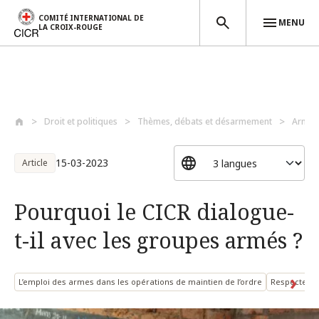
COMITÉ INTERNATIONAL DE
MENU
LA CROIX-ROUGE
Aller au contenu principal
Droit et politiques
Thèmes, débats et désarmement
Armes
15-03-2023
Article
Pourquoi le CICR dialogue-
t-il avec les groupes armés ?
L’emploi des armes dans les opérations de maintien de l’ordre
Respecter et