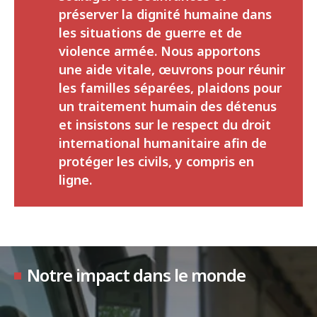
préserver la dignité humaine dans
les situations de guerre et de
violence armée. Nous apportons
une aide vitale, œuvrons pour réunir
les familles séparées, plaidons pour
un traitement humain des détenus
et insistons sur le respect du droit
international humanitaire afin de
protéger les civils, y compris en
ligne.
Notre impact dans le monde