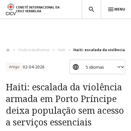
COMITÊ INTERNACIONAL DA
MENU
CRUZ VERMELHA
Passar para o conteúdo principal
Onde trabalhamos
Haiti
Haiti: escalada da violência ar
02-04-2026
Artigo
Haiti: escalada da violência
armada em Porto Príncipe
deixa população sem acesso
a serviços essenciais