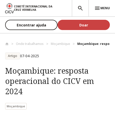
Passar para o conteúdo principal
COMITÊ INTERNACIONAL DA
MENU
CRUZ VERMELHA
Encontrar ajuda
Doar
Onde trabalhamos
Moçambique
Moçambique: resposta 
07-04-2025
Artigo
Moçambique: resposta
operacional do CICV em
2024
Moçambique