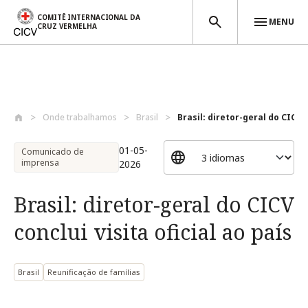
COMITÊ INTERNACIONAL DA
MENU
CRUZ VERMELHA
Passar para o conteúdo principal
Onde trabalhamos
Brasil
Brasil: diretor-geral do CICV c
01-05-
Comunicado de
imprensa
2026
Brasil: diretor-geral do CICV
conclui visita oficial ao país
Brasil
Reunificação de famílias