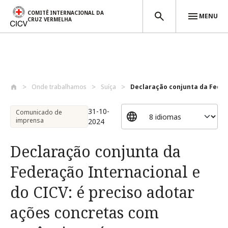
COMITÊ INTERNACIONAL DA
MENU
CRUZ VERMELHA
Passar para o conteúdo principal
Onde trabalhamos
Suíça
Declaração conjunta da Feder
31-10-
Comunicado de
imprensa
2024
Declaração conjunta da
Federação Internacional e
do CICV: é preciso adotar
ações concretas com