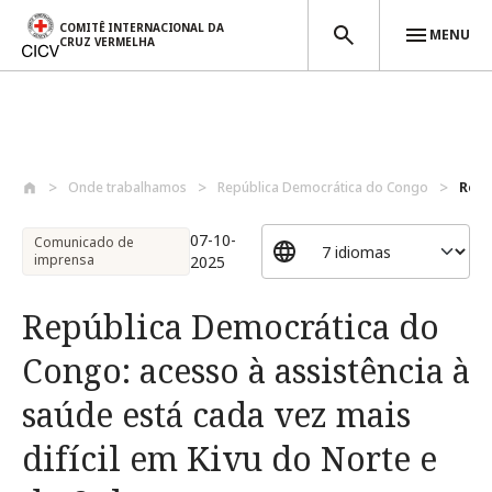
COMITÊ INTERNACIONAL DA
MENU
CRUZ VERMELHA
Passar para o conteúdo principal
Onde trabalhamos
República Democrática do Congo
Repú
07-10-
Comunicado de
imprensa
2025
República Democrática do
Congo: acesso à assistência à
saúde está cada vez mais
difícil em Kivu do Norte e