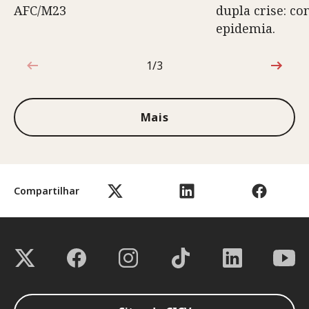
AFC/M23
dupla crise: co
epidemia.
1/3
1 de 3
Mais
Compartilhar