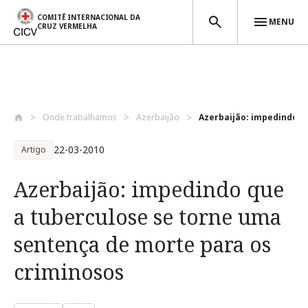
COMITÊ INTERNACIONAL DA
MENU
CRUZ VERMELHA
Passar para o conteúdo principal
Onde trabalhamos
Azerbaijão
Azerbaijão: impedindo qu
22-03-2010
Artigo
Azerbaijão: impedindo que
a tuberculose se torne uma
sentença de morte para os
criminosos