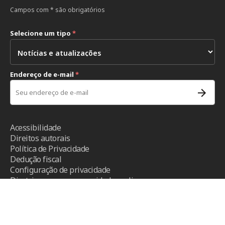
Campos com * são obrigatórios
Selecione um tipo
*
Endereço de e-mail
*
Acessibilidade
Direitos autorais
Política de Privacidade
Dedução fiscal
Configuração de privacidade
Diretrizes para a comunidade on-line
Termos e condições
- CICV ©2026 - Todos os direitos reservados