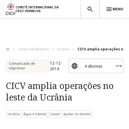
COMITÊ INTERNACIONAL DA
MENU
CRUZ VERMELHA
Passar para o conteúdo principal
Onde trabalhamos
Ucrânia
CICV amplia operações no le
12-12-
Comunicado de
imprensa
2014
CICV amplia operações no
leste da Ucrânia
Ucrânia
Água e habitat
Saúde
Ajudar os detidos