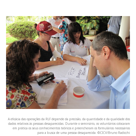
A eficácia das operações da RLF depende da precisão, da quantidade e da qualidade dos
dados relativos às pessoas desaparecidas. Durante o seminário, os voluntários colocaram
em prática os seus conhecimentos teóricos e preencheram os formulários necessários
para a busca de uma pessoa desaparecida. ©CICV/Bruno Radicchi