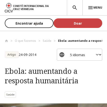
Passar para o conteúdo principal
COMITÊ INTERNACIONAL DA
MENU
CRUZ VERMELHA
Encontrar ajuda
Doar
O que fazemos
Saúde
Ebola: aumentando a resposta 
24-09-2014
Artigo
Ebola: aumentando a
resposta humanitária
Saúde