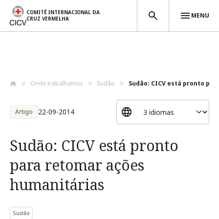
COMITÊ INTERNACIONAL DA
MENU
CRUZ VERMELHA
Passar para o conteúdo principal
Onde trabalhamos
Sudão
Sudão: CICV está pronto para
22-09-2014
Artigo
Sudão: CICV está pronto
para retomar ações
humanitárias
Sudão