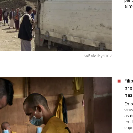
pand
alim
Saif Aloliby/CICV
Fil
pre
nas
Embo
víru
as d
em l
supe