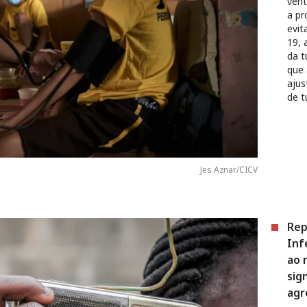
vent
a pr
evit
19, 
da t
que 
ajus
de t
Jes Aznar/CICV
Rep
Inf
ao 
sig
agr