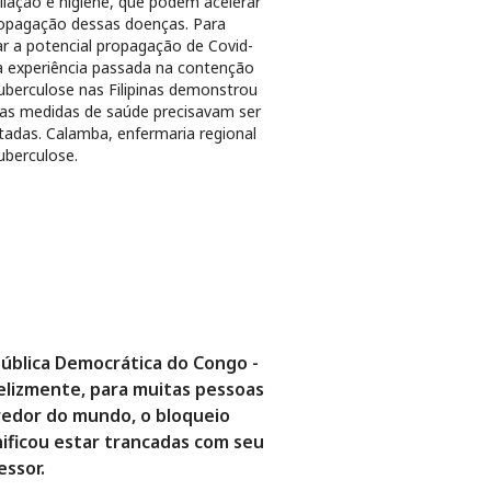
ilação e higiene, que podem acelerar
opagação dessas doenças. Para
ar a potencial propagação de Covid-
a experiência passada na contenção
uberculose nas Filipinas demonstrou
as medidas de saúde precisavam ser
tadas. Calamba, enfermaria regional
uberculose.
ública Democrática do Congo -
elizmente, para muitas pessoas
redor do mundo, o bloqueio
nificou estar trancadas com seu
essor.