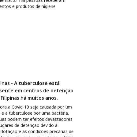
emia, 21 mil pessoas receberam
entos e produtos de higiene.
ipinas - A tuberculose está
sente em centros de detenção
 Filipinas há muitos anos.
ra a Covid-19 seja causada por um
s e a tuberculose por uma bactéria,
uas podem ter efeitos devastadores
ugares de detenção devido à
rlotação e às condições precárias de