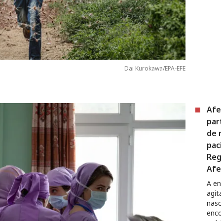
Dai Kurokawa/EPA-EFE
Afe
par
de 
pac
Reg
Afe
A en
agit
nasc
enco