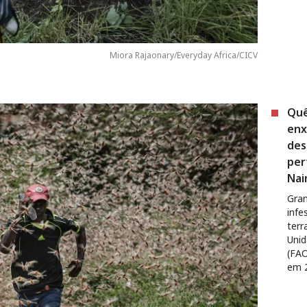
Miora Rajaonary/Everyday Africa/CICV
Quê
enx
des
per
Nai
Gra
infe
terr
Unid
(FAO
em 2