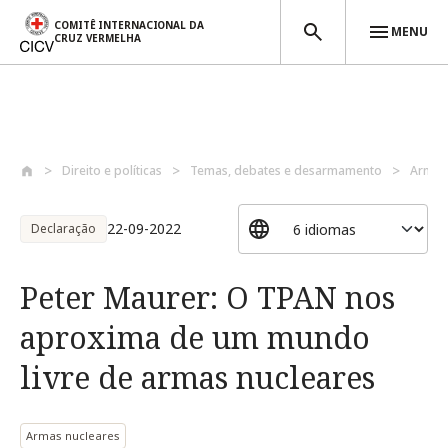
COMITÊ INTERNACIONAL DA
MENU
CRUZ VERMELHA
Passar para o conteúdo principal
Direito e políticas
Temas, debates e desarmamento
Armas
22-09-2022
Declaração
Peter Maurer: O TPAN nos
aproxima de um mundo
livre de armas nucleares
Armas nucleares