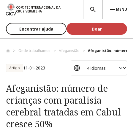
Passar para o conteúdo principal
COMITÊ INTERNACIONAL DA
MENU
CRUZ VERMELHA
Encontrar ajuda
Doar
Onde trabalhamos
Afeganistão
Afeganistão: número de
11-01-2023
Artigo
Afeganistão: número de
crianças com paralisia
cerebral tratadas em Cabul
cresce 50%