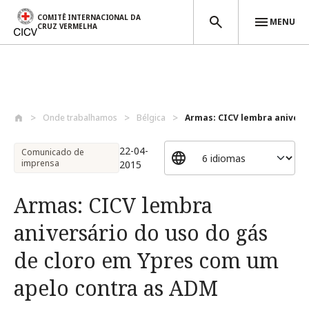
COMITÊ INTERNACIONAL DA
MENU
CRUZ VERMELHA
Passar para o conteúdo principal
Onde trabalhamos
Bélgica
Armas: CICV lembra aniversá
22-04-
Comunicado de
imprensa
2015
Armas: CICV lembra
aniversário do uso do gás
de cloro em Ypres com um
apelo contra as ADM