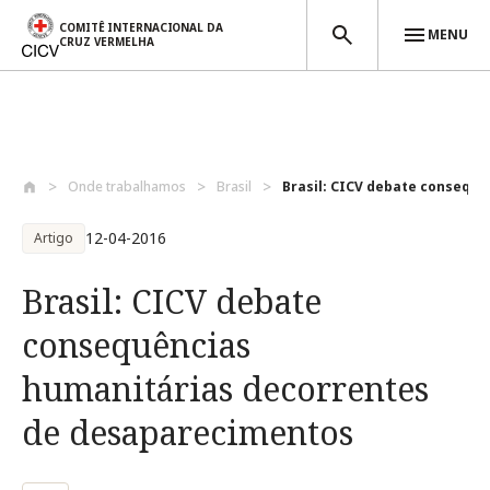
COMITÊ INTERNACIONAL DA
MENU
CRUZ VERMELHA
Passar para o conteúdo principal
Onde trabalhamos
Brasil
Brasil: CICV debate consequê
12-04-2016
Artigo
Brasil: CICV debate
consequências
humanitárias decorrentes
de desaparecimentos