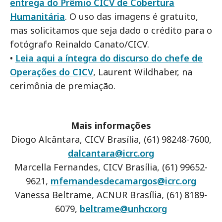
entrega do Prêmio CICV de Cobertura
Humanitária
. O uso das imagens é gratuito,
mas solicitamos que seja dado o crédito para o
fotógrafo Reinaldo Canato/CICV.
•
Leia aqui a íntegra do discurso do chefe de
Operações do CICV
, Laurent Wildhaber, na
cerimônia de premiação.
Mais informações
Diogo Alcântara, CICV Brasília, (61) 98248-7600,
dalcantara@icrc.org
Marcella Fernandes, CICV Brasília, (61) 99652-
9621,
mfernandesdecamargos@icrc.org
Vanessa Beltrame, ACNUR Brasília, (61) 8189-
6079,
beltrame@unhcr.org