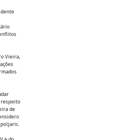
idente
ário
nflitos
o Vieira,
pações
armados
udar
 respeito
eira de
onsidero
poljaric.
V e do