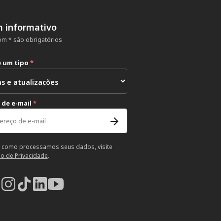
m informativo
m * são obrigatórios
e um tipo
*
 de e-mail
*
 como processamos seus dados, visite
so de Privacidade
.