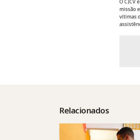
O CICV é
missão e
vítimas 
assistênc
Relacionados