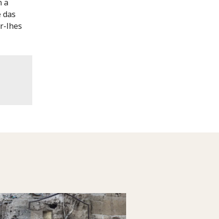
m a
e das
ar-lhes