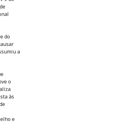
 de
onal
ve do
causar
assumiu a
ue
ove o
aliza
sta às
 de
elho e