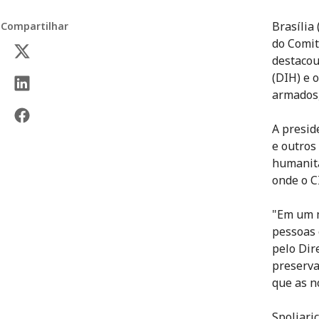
Brasília
Compartilhar
do Comit
destacou
(DIH) e 
armados,
A presid
e outros
humanitá
onde o C
"Em um m
pessoas 
pelo Dir
preserva
que as n
Spoljari