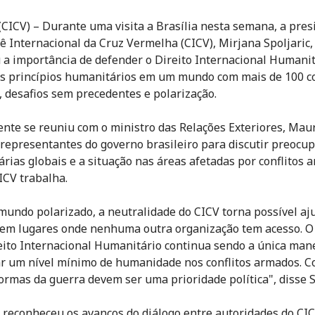
 (CICV) – Durante uma visita a Brasília nesta semana, a pres
ê Internacional da Cruz Vermelha (CICV), Mirjana Spoljaric,
 a importância de defender o Direito Internacional Humanit
os princípios humanitários em um mundo com mais de 100 co
 desafios sem precedentes e polarização.
ente se reuniu com o ministro das Relações Exteriores, Maur
 representantes do governo brasileiro para discutir preocu
rias globais e a situação nas áreas afetadas por conflitos 
ICV trabalha.
undo polarizado, a neutralidade do CICV torna possível aj
em lugares onde nenhuma outra organização tem acesso. O
eito Internacional Humanitário continua sendo a única man
r um nível mínimo de humanidade nos conflitos armados. C
ormas da guerra devem ser uma prioridade política", disse S
c reconheceu os avanços do diálogo entre autoridades do CIC