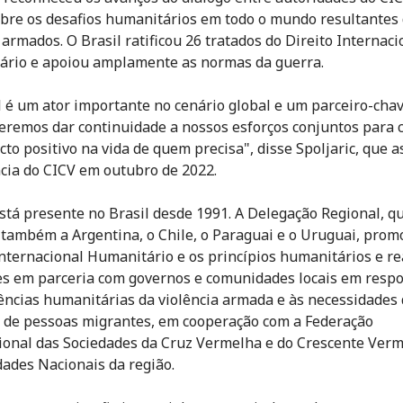
obre os desafios humanitários em todo o mundo resultantes
 armados. O Brasil ratificou 26 tratados do Direito Internaci
rio e apoiou amplamente as normas da guerra.
l é um ator importante no cenário global e um parceiro-cha
eremos dar continuidade a nossos esforços conjuntos para 
to positivo na vida de quem precisa", disse Spoljaric, que 
cia do CICV em outubro de 2022.
stá presente no Brasil desde 1991. A Delegação Regional, q
também a Argentina, o Chile, o Paraguai e o Uruguai, prom
Internacional Humanitário e os princípios humanitários e re
es em parceria com governos e comunidades locais em respo
ncias humanitárias da violência armada e às necessidades
 de pessoas migrantes, em cooperação com a Federação
ional das Sociedades da Cruz Vermelha e do Crescente Verm
dades Nacionais da região.