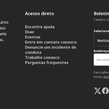
Acesso direto
Boleti
Campos co
utros
Encontre ajuda
sso
Selecion
Doar
eito
Eventos
s.
Entre em contato conosco
Denuncie um incidente de
Endereço
conduta
Trabalhe conosco
Perguntas frequentes
Para saber
nosso
Avi