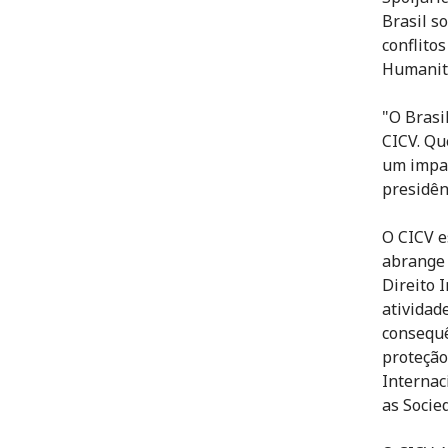
Brasil s
conflitos
Humanitá
"O Brasi
CICV. Qu
um impac
presidên
O CICV e
abrange 
Direito 
atividad
consequê
proteção
Internac
as Socie