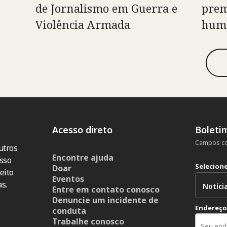
de Jornalismo em Guerra e
prem
Violência Armada
huma
Acesso direto
Boleti
Campos co
utros
Encontre ajuda
sso
Selecion
Doar
eito
Eventos
s.
Entre em contato conosco
Denuncie um incidente de
Endereço
conduta
Trabalhe conosco