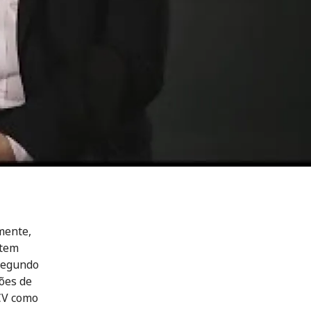
mente,
 tem
 segundo
ões de
ICV como