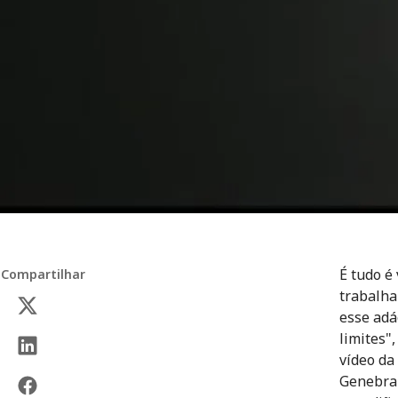
É tudo é
Compartilhar
trabalha
esse adá
limites"
vídeo da
Genebra 