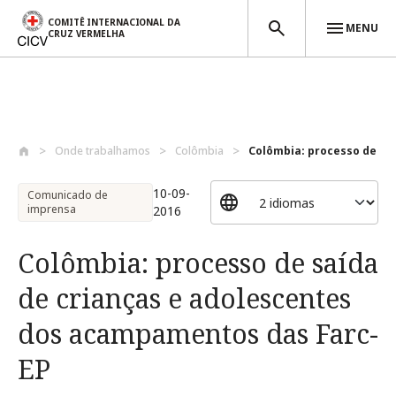
COMITÊ INTERNACIONAL DA
MENU
CRUZ VERMELHA
Passar para o conteúdo principal
Onde trabalhamos
Colômbia
Colômbia: processo de saíd
10-09-
Comunicado de
imprensa
2016
Colômbia: processo de saída
de crianças e adolescentes
dos acampamentos das Farc-
EP