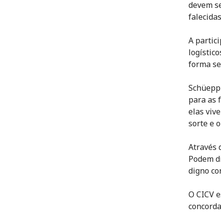
devem se
falecida
A partic
logístic
forma se
Schüepp 
para as 
elas viv
sorte e 
Através 
Podem di
digno co
O CICV e
concorda