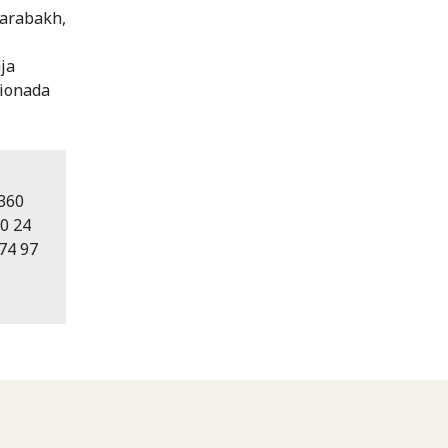
Karabakh,
ja
cionada
 360
00 24
74 97