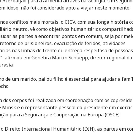
 Azerbaijão para a Armênia através da Geórgia. Um segundo 
 idoso, não foi considerado apto a viajar neste momento.
os conflitos mais mortais, o CICV, com sua longa história 
iário neutro, vê como objetivos humanitários compartilhad
udar as partes a encontrar pontos em comum, seja por mei
 retorno de prisioneiros, evacuação de feridos, atividades
rias nas linhas de frente ou entrega respeitosa de pessoas
s", afirmou em Genebra Martin Schüepp, diretor regional do
urásia.
ro de um marido, pai ou filho é essencial para ajudar a famíl
cho."
a dos corpos foi realizada em coordenação com os copreside
 Minsk e o representante pessoal do presidente em exercíc
ção para a Segurança e Cooperação na Europa (OSCE).
o Direito Internacional Humanitário (DIH), as partes em con