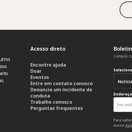
Acesso direto
Boleti
Campos co
utros
Encontre ajuda
sso
Selecion
Doar
eito
Eventos
s.
Entre em contato conosco
Denuncie um incidente de
Endereço
conduta
Trabalhe conosco
Perguntas frequentes
Para saber
nosso
Avi