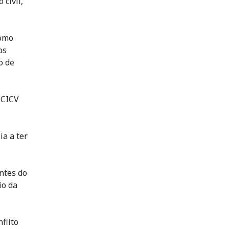
civil,
como
os
o de
 CICV
ia a ter
ntes do
io da
flito