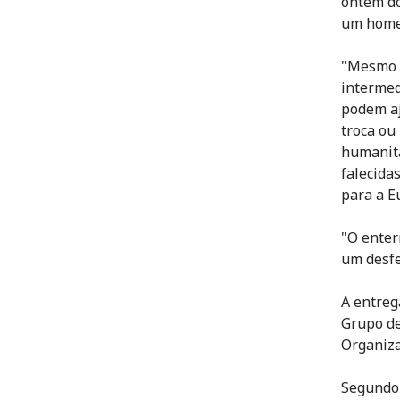
ontem do
um homem
"Mesmo n
intermed
podem aj
troca ou
humanitá
falecida
para a E
"O enter
um desfe
A entreg
Grupo de
Organiza
Segundo 