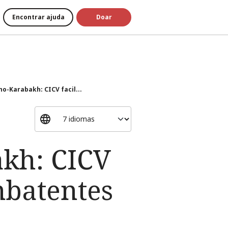
Encontrar ajuda
Doar
o-Karabakh: CICV facil...
akh: CICV
mbatentes