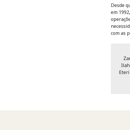
Desde qu
em 1992,
operaçõe
necessid
com as p
Zar
Ilah
Eter