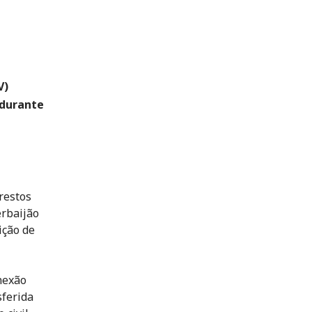
V)
 durante
restos
erbaijão
ição de
nexão
sferida