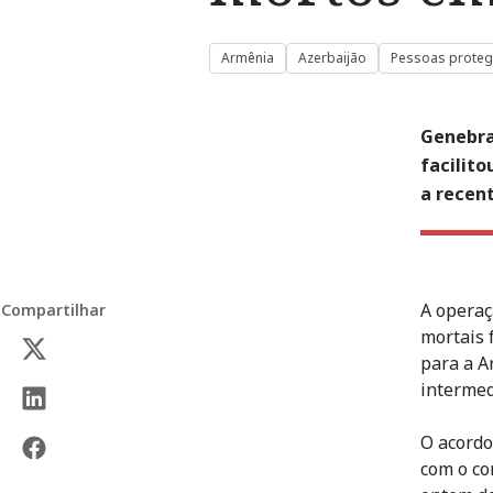
Armênia
Azerbaijão
Pessoas protegi
Genebra
facilit
a recen
A operaç
Compartilhar
mortais 
para a A
intermed
O acordo
com o co