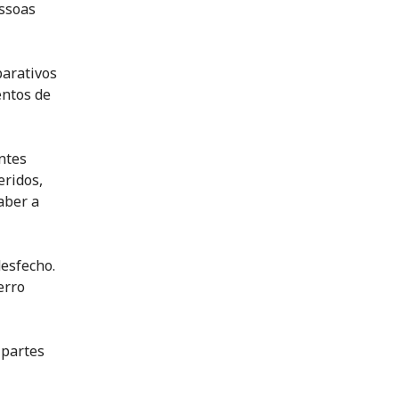
essoas
parativos
entos de
ntes
eridos,
aber a
esfecho.
erro
 partes