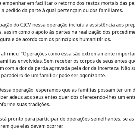
 empenhar em facilitar o retorno dos restos mortais das p
s a pedido da parte à qual pertençam ou dos familiares.
ipação do CICV nessa operação incluiu a assistência aos pre
os, assim como o apoio às partes na realização dos procedim
gura e de acordo com os princípios humanitários.
afirmou: "Operações como essa são extremamente importa
famílias envolvidas. Sem receber os corpos de seus entes qu
em com a dor da perda agravada pela dor da incerteza. Não s
o paradeiro de um familiar pode ser agonizante.
dessa operação, esperamos que as famílias possam ter um d
zer adeus aos seus entes queridos oferecendo-lhes um ent
nforme suas tradições.
stá pronto para participar de operações semelhantes, se as
rem que elas devam ocorrer.