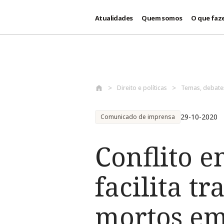
Atualidades
Quem somos
O que faz
Passar para o conteúdo principal
Direito e políticas
Temas, debat
29-10-2020
Comunicado de imprensa
Conflito 
facilita t
mortos em