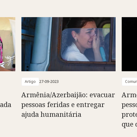
Artigo
27-09-2023
Comun
Armênia/Azerbaijão: evacuar
Armê
cada
pessoas feridas e entregar
pess
ajuda humanitária
prot
que 