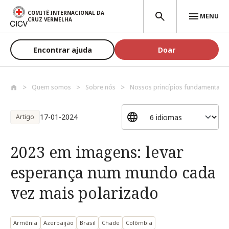
Passar para o conteúdo principal
COMITÊ INTERNACIONAL DA
MENU
CRUZ VERMELHA
Encontrar ajuda
Doar
Quem somos
Sobre nós
Nossos princípios fundamentais
17-01-2024
Artigo
2023 em imagens: levar
esperança num mundo cada
vez mais polarizado
Armênia
Azerbaijão
Brasil
Chade
Colômbia