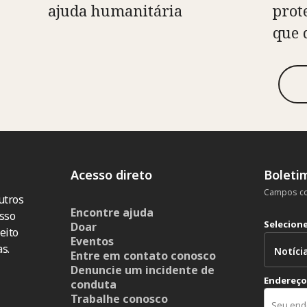
ajuda humanitária
prot
que 
Acesso direto
Boleti
Campos co
utros
Encontre ajuda
sso
Selecion
Doar
eito
Eventos
s.
Entre em contato conosco
Denuncie um incidente de
Endereço
conduta
Trabalhe conosco