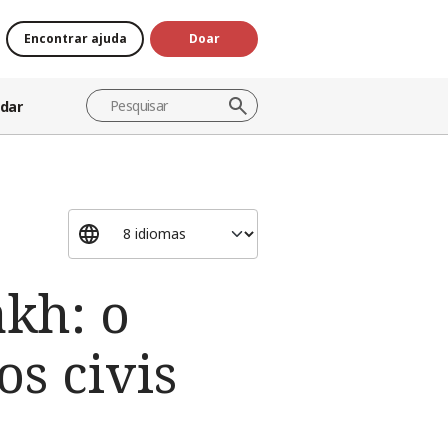
Encontrar ajuda
Doar
dar
kh: o
os civis