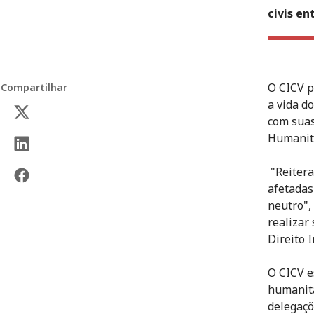
civis en
O CICV p
Compartilhar
a vida d
com suas
Humanitá
"Reitera
afetadas
neutro",
realizar
Direito 
O CICV e
humanitá
delegaçõ