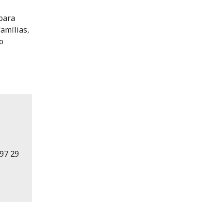
para
amílias,
o
97 29