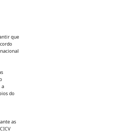
antir que
acordo
rnacional
as
o
 a
pios do
ante as
 CICV