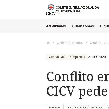
Passar para o conteúdo principal
COMITÊ INTERNACIONAL DA
CRUZ VERMELHA
Atualidades
Quem somos
O qu
Onde trabalhamos
Armênia
27-09-2020
Comunicado de imprensa
Conflito 
CICV pede 
Armênia
Pessoas protegidas: civis