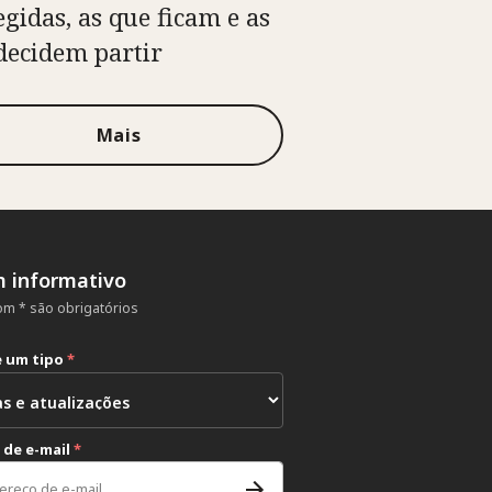
egidas, as que ficam e as
decidem partir
Mais
m informativo
m * são obrigatórios
e um tipo
*
 de e-mail
*