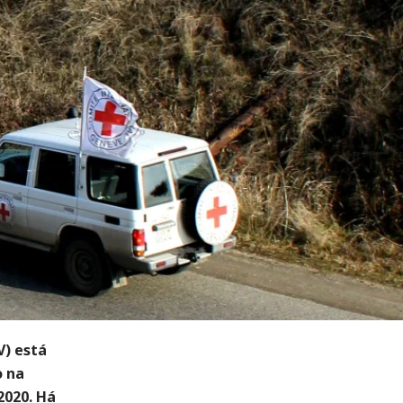
V) está
o na
2020. Há