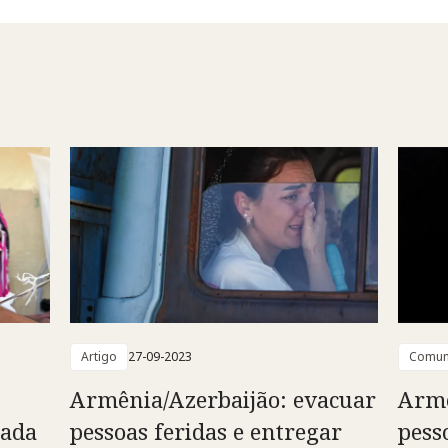
Artigo
27-09-2023
Comun
Armênia/Azerbaijão: evacuar
Armê
cada
pessoas feridas e entregar
pess