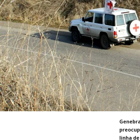
Genebra
preocup
linha d