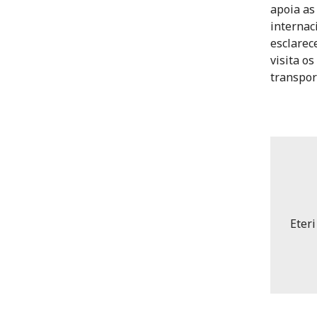
apoia as
internac
esclarec
visita o
transpor
Eter