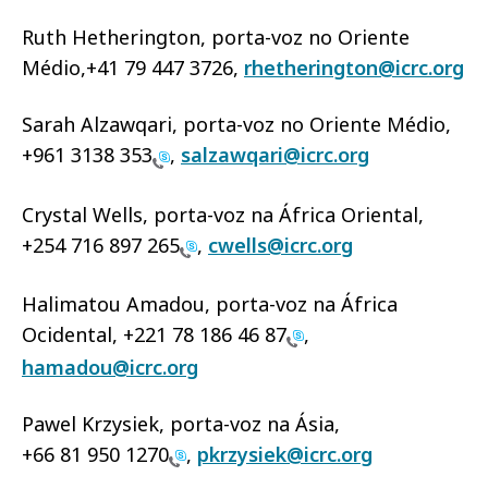
Ruth Hetherington, porta-voz no Oriente
Médio,+41 79 447 3726,
rhetherington@icrc.org
Sarah Alzawqari, porta-voz no Oriente Médio,
+961 3138 353
,
salzawqari@icrc.org
Crystal Wells, porta-voz na África Oriental,
+254 716 897 265
,
cwells@icrc.org
Halimatou Amadou, porta-voz na África
Ocidental,
+221 78 186 46 87
,
hamadou@icrc.org
Pawel Krzysiek, porta-voz na Ásia,
+66 81 950 1270
,
pkrzysiek@icrc.org