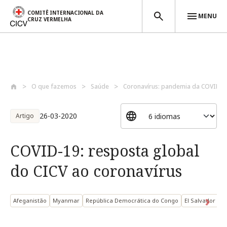
COMITÊ INTERNACIONAL DA
MENU
CRUZ VERMELHA
Passar para o conteúdo principal
O que fazemos
Saúde
Coronavírus: pandemia da COVID-1
26-03-2020
Artigo
COVID-19: resposta global
do CICV ao coronavírus
Afeganistão
Myanmar
República Democrática do Congo
El Salvador
Is