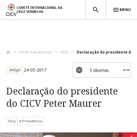
COMITÊ INTERNACIONAL DA
MENU
CRUZ VERMELHA
Passar para o conteúdo principal
Onde trabalhamos
Síria
Declaração do presidente do C
24-05-2017
Artigo
Declaração do presidente
do CICV Peter Maurer
Síria
A Presidência