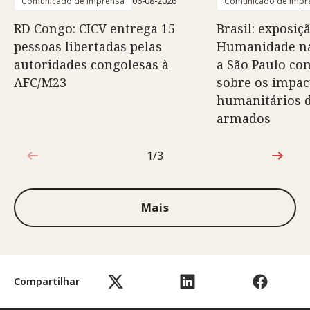
Comunicado de imprensa
06-08-2026
Comunicado de impr
RD Congo: CICV entrega 15
Brasil: exposiç
pessoas libertadas pelas
Humanidade na
autoridades congolesas à
a São Paulo co
AFC/M23
sobre os impac
humanitários d
armados
1/3
1 de 3
Mais
Compartilhar