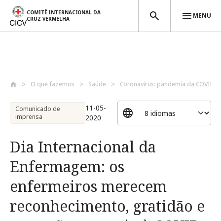
COMITÊ INTERNACIONAL DA
MENU
CRUZ VERMELHA
Passar para o conteúdo principal
O que fazemos
Saúde
Coronavírus: pandemia da COVID-1
11-05-
Comunicado de
imprensa
2020
Dia Internacional da
Enfermagem: os
enfermeiros merecem
reconhecimento, gratidão e