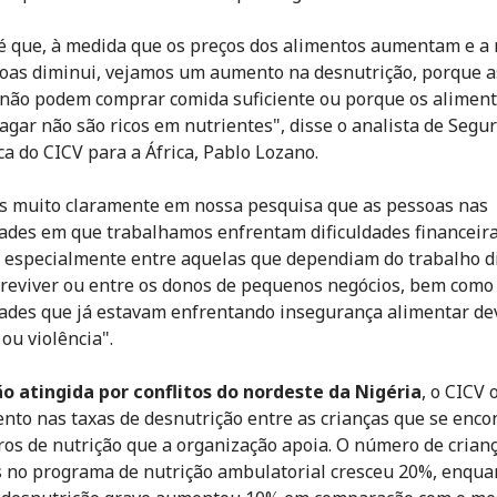
 é que, à medida que os preços dos alimentos aumentam e a
oas diminui, vejamos um aumento na desnutrição, porque a
 não podem comprar comida suficiente ou porque os alimen
gar não são ricos em nutrientes", disse o analista de Segu
a do CICV para a África, Pablo Lozano.
 muito claramente em nossa pesquisa que as pessoas nas
des em que trabalhamos enfrentam dificuldades financeiras
 especialmente entre aquelas que dependiam do trabalho d
reviver ou entre os donos de pequenos negócios, bem como 
des que já estavam enfrentando insegurança alimentar de
 ou violência".
o atingida por conflitos do nordeste da Nigéria
, o CICV
to nas taxas de desnutrição entre as crianças que se enc
ros de nutrição que a organização apoia. O número de crian
s no programa de nutrição ambulatorial cresceu 20%, enqua