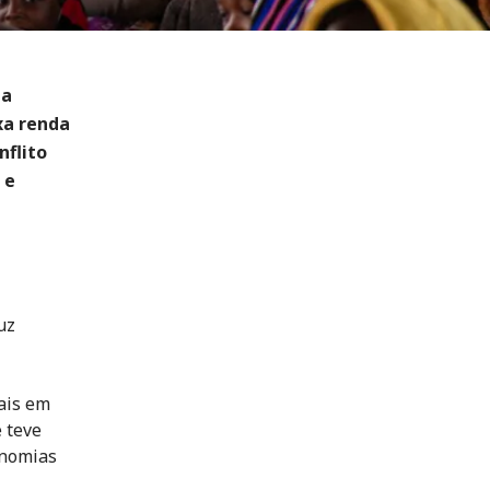
 a
xa renda
nflito
 e
uz
ais em
 teve
onomias