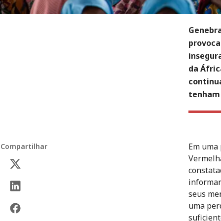
Genebra
provoca
insegur
da Áfri
continu
tenham 
Em uma p
Compartilhar
Vermelha
constata
informar
seus mer
uma perd
suficien