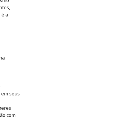
esmo
ntes,
 é a
ana
o
 em seus
heres
ção com