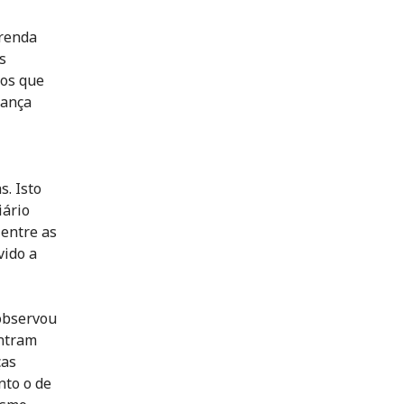
 renda
s
tos que
rança
. Isto
iário
entre as
vido a
 observou
ontram
ças
nto o de