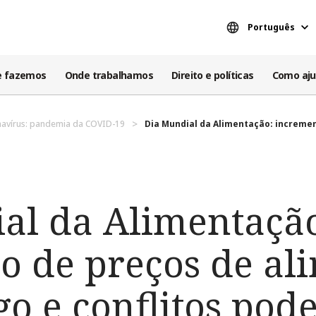
Português
e fazemos
Onde trabalhamos
Direito e políticas
Como aju
avírus: pandemia da COVID-19
Dia Mundial da Alimentação: incremen
al da Alimentaçã
o de preços de al
o e conflitos pod