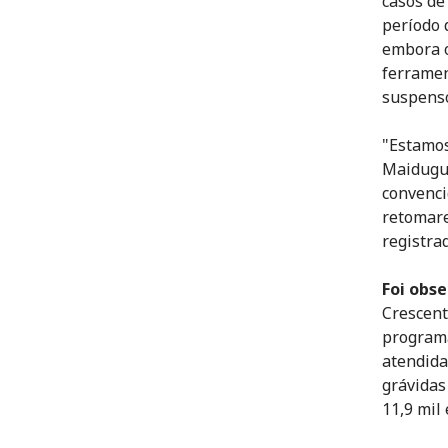
casos d
período 
embora o
ferramen
suspenso
"Estamos
Maidugur
convenci
retomare
registra
Foi obs
Crescen
programa
atendida
grávidas
11,9 mil