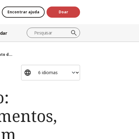
Encontrar ajuda
Doar
dar
to d...
o:
imentos,
em