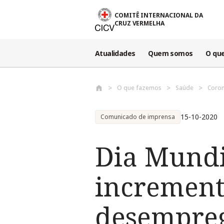
Passar para o conteúdo principal
COMITÊ INTERNACIONAL DA
CRUZ VERMELHA
Atualidades
Quem somos
O qu
O que fazemos
Saúde
Coron
15-10-2020
Comunicado de imprensa
Dia Mundi
increment
desempreg