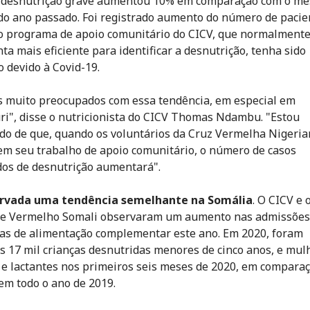
e desnutrição grave aumentou 10% em comparação com o m
do ano passado. Foi registrado aumento do número de pacie
 programa de apoio comunitário do CICV, que normalmente
ta mais eficiente para identificar a desnutrição, tenha sido
 devido à Covid-19.
 muito preocupados com essa tendência, em especial em
i", disse o nutricionista do CICV Thomas Ndambu. "Estou
do de que, quando os voluntários da Cruz Vermelha Nigeri
m seu trabalho de apoio comunitário, o número de casos
dos de desnutrição aumentará".
ervada uma tendência semelhante na Somália
. O CICV e 
te Vermelho Somali observaram um aumento nas admissões
s de alimentação complementar este ano. Em 2020, foram
s 17 mil crianças desnutridas menores de cinco anos, e mul
 e lactantes nos primeiros seis meses de 2020, em compara
 em todo o ano de 2019.