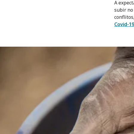
A expect
subir no
conflito
Covid-1