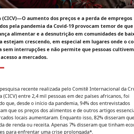
 (CICV)—O aumento dos preços e a perda de empregos
dos pela pandemia da Covid-19 provocam temor de que
ança alimentar e a desnutrição em comunidades de bai
ca estejam crescendo, em especial em lugares onde o co
a sem interrupções e não permite que pessoas cultivem
acesso a mercados.
esquisa recente realizada pelo Comitê Internacional da Cr
 (CICV) entre 2,4 mil pessoas em dez países africanos, foi
do que, desde o início da pandemia, 94% dos entrevistados
am que os preços dos alimentos e de outros artigos essenci
cados locais aumentaram. Enquanto isso, 82% disseram que
a de renda ou receita. Apenas 7% disseram que tinham ec
tes para enfrentar uma crise prolongada*.