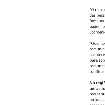
"O risco
das pess
famílias
podem pa
Econômic
"Ouvimos
comunida
acontece
para sob
comunida
conflitos
Na regiã
um aumen
nos cent
incluída