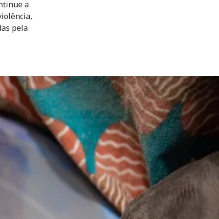
ntinue a
iolência,
das pela