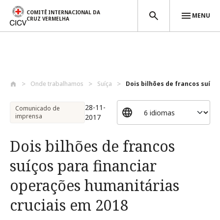
COMITÊ INTERNACIONAL DA
MENU
CRUZ VERMELHA
Passar para o conteúdo principal
Onde trabalhamos
Suíça
Dois bilhões de francos suíços 
28-11-
Comunicado de
imprensa
2017
Dois bilhões de francos
suíços para financiar
operações humanitárias
cruciais em 2018