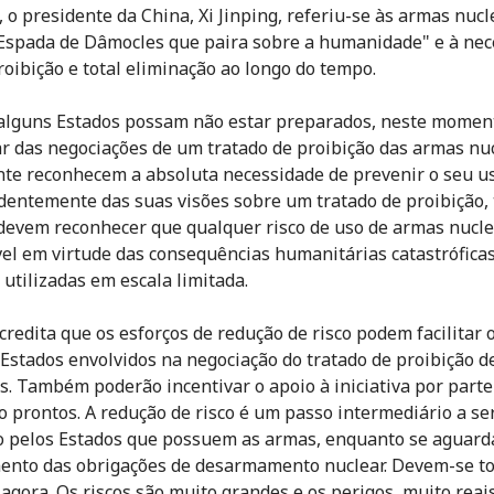
 o presidente da China, Xi Jinping, referiu-se às armas nuc
Espada de Dâmocles que paira sobre a humanidade" e à nec
roibição e total eliminação ao longo do tempo.
lguns Estados possam não estar preparados, neste moment
ar das negociações de um tratado de proibição das armas nu
te reconhecem a absoluta necessidade de prevenir o seu us
entemente das suas visões sobre um tratado de proibição, 
devem reconhecer que qualquer risco de uso de armas nucle
vel em virtude das consequências humanitárias catastrófic
 utilizadas em escala limitada.
credita que os esforços de redução de risco podem facilitar 
 Estados envolvidos na negociação do tratado de proibição 
s. Também poderão incentivar o apoio à iniciativa por parte
o prontos. A redução de risco é um passo intermediário a se
o pelos Estados que possuem as armas, enquanto se aguard
ento das obrigações de desarmamento nuclear. Devem-se t
agora. Os riscos são muito grandes e os perigos, muito reais