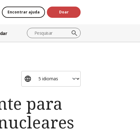
Encontrar ajuda
Doar
dar
nte para
 nucleares