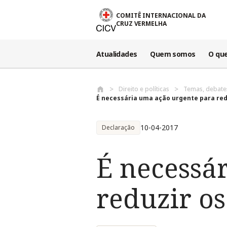
Passar para o conteúdo principal
COMITÊ INTERNACIONAL DA
CRUZ VERMELHA
Atualidades
Quem somos
O qu
Direito e políticas
Temas, debat
É necessária uma ação urgente para red
10-04-2017
Declaração
É necessá
reduzir os