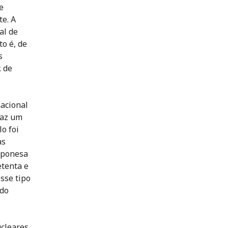
e
te. A
al de
to é, de
s
, de
nacional
faz um
o foi
as
aponesa
etenta e
sse tipo
ndo
ucleares