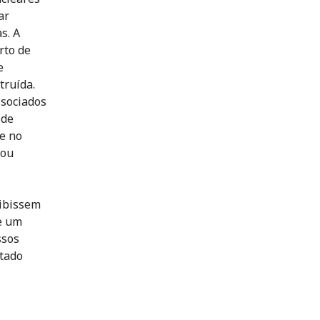
ar
s. A
rto de
e
truída.
ssociados
 de
e no
 ou
oibissem
e um
ssos
atado