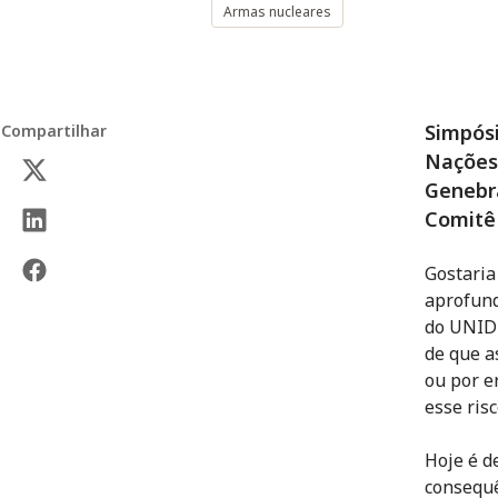
Armas nucleares
Simpósi
Compartilhar
Nações
Genebra
Comitê 
Gostaria
aprofund
do UNIDI
de que a
ou por e
esse ris
Hoje é d
consequê