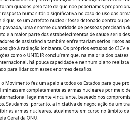
oram guiados pelo fato de que não poderíamos proporcion
 resposta humanitária significativa no caso de uso das arma
e é que, se um artefato nuclear fosse detonado dentro ou pe
 povoada, uma enorme quantidade de pessoas precisaria d
to e a maior parte dos estabelecimentos de saúde seria des
adores de assistência também enfrentariam sérios riscos a
posição à radiação ionizante. Os próprios estudos do CICV e
ções como o UNIDIR concluíram que, na maioria dos países 
nternacional, há pouca capacidade e nenhum plano realista
do para lidar com esses enormes desafios.
 o Movimento fez um apelo a todos os Estados para que pr
eliminassem completamente as armas nucleares por meio d
nternacional legalmente vinculante, baseado nos compromi
s. Saudamos, portanto, a iniciativa de negociação de um tr
ibir as armas nucleares, atualmente em curso no âmbito da
ia Geral da ONU.