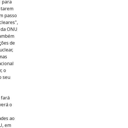
l para
itarem
um passo
leares",
a da ONU
 também
ções de
clear,
rmas
acional
, o
o seu
 fará
verá o
ades ao
U, em