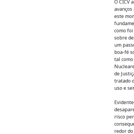
O CICV a
avanços 
este mom
fundamen
como foi
sobre de
um passo
boa-fé s
tal como
Nucleare
de Justi
tratado 
uso e se
Evidente
desapare
risco pe
conseque
redor do