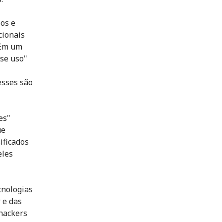
os e
cionais
 Em um
se uso"
esses são
es"
ue
ificados
eles
cnologias
 e das
 hackers