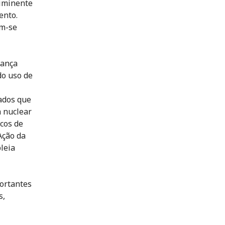
 iminente
ento.
am-se
rança
do uso de
ados que
 nuclear
cos de
Ação da
leia
ortantes
s,