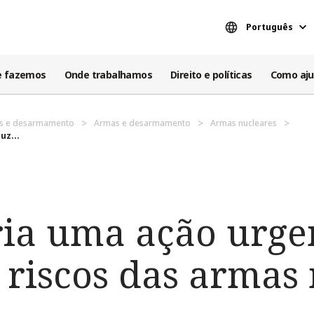
Português
e fazemos
Onde trabalhamos
Direito e políticas
Como aju
es e desarmamento
Armas e desarmamento
Armas nucleares
uz...
ria uma ação urge
 riscos das armas