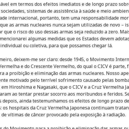
ável em termos dos efeitos imediatos e de longo prazo sobr
 sociedades, sistemas de assistência à saúde e meio ambien
de internacional, portanto, tem uma responsabilidade mor
 que as armas nucleares nunca sejam utilizadas de novo – is
r que o risco do uso dessas armas seja reduzido a zero. Mai
 mencionarei algumas medidas que os Estados devem adotar
individual ou coletiva, para que possamos chegar lá.
meiro, deixem-me ser claro: desde 1945, o Movimento Inter
Vermelha e do Crescente Vermelho, do qual o CICV é parte, 
ra a proibição e eliminação das armas nucleares. Nosso apel
ente motivado pelo terrível sofrimento causado pelas bomb
 em Hiroshima e Nagasaki, que o CICV e a Cruz Vermelha J
aram ao tentar prestar socorro aos moribundos e feridos. S
s depois, ainda testemunhamos os efeitos de longo prazo de
: os hospitais da Cruz Vermelha Japonesa continuam trata
 de vítimas de câncer provocado pela exposição à radiação.
s do Movimento para a proibição e eliminação das armas n