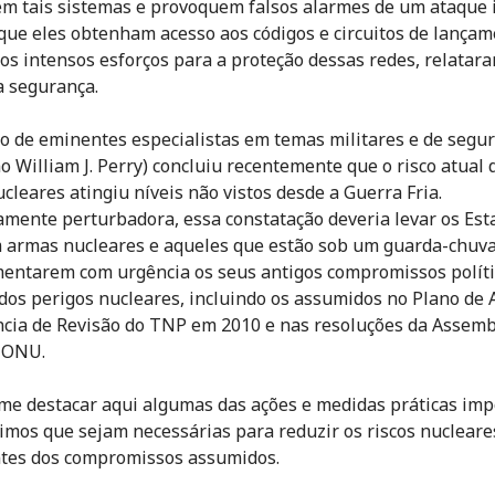
m tais sistemas e provoquem falsos alarmes de um ataque
, que eles obtenham acesso aos códigos e circuitos de lançam
os intensos esforços para a proteção dessas redes, relatar
a segurança.
 de eminentes especialistas em temas militares e de segu
mo William J. Perry) concluiu recentemente que o risco atual 
cleares atingiu níveis não vistos desde a Guerra Fria.
mente perturbadora, essa constatação deveria levar os Est
armas nucleares e aqueles que estão sob um guarda-chuva
entarem com urgência os seus antigos compromissos políti
dos perigos nucleares, incluindo os assumidos no Plano de 
cia de Revisão do TNP em 2010 e nas resoluções da Assemb
 ONU.
e destacar aqui algumas das ações e medidas práticas imp
imos que sejam necessárias para reduzir os riscos nucleare
tes dos compromissos assumidos.