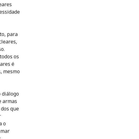
leares
essidade
o, para
cleares,
o.
todos os
ares é
as, mesmo
o diálogo
de armas
 dos que
r
a o
omar
.