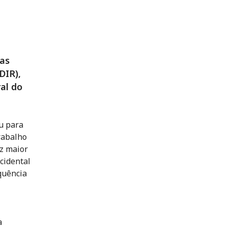
das
DIR),
al do
u para
rabalho
ez maior
cidental
oquência
a