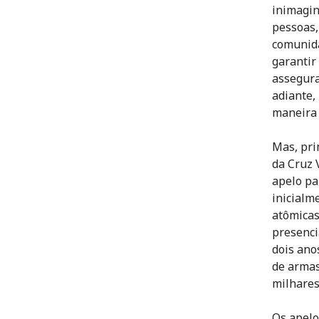
inimagin
pessoas,
comunida
garantir
assegura
adiante,
maneira 
Mas, pri
da Cruz 
apelo pa
inicialm
atômicas
presenci
dois ano
de armas
milhares
Os apelo