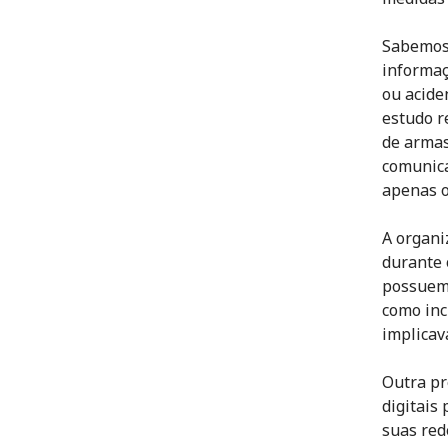
Sabemos 
informaç
ou acide
estudo r
de armas
comunica
apenas o
A organi
durante 
possuem 
como inc
implicava
Outra pr
digitais
suas red