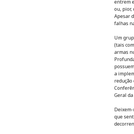
entrem e
ou, pior
Apesar d
falhas n
Um grupo
(tais co
armas nu
Profunda
possuem 
a implem
redução 
Conferên
Geral da
Deixem-m
que sent
decorren