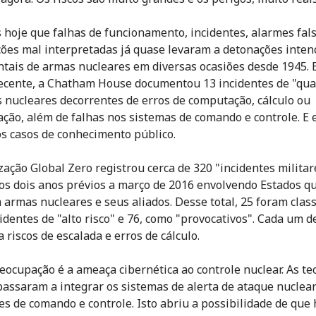
hoje que falhas de funcionamento, incidentes, alarmes fals
ões mal interpretadas já quase levaram a detonações inten
ntais de armas nucleares em diversas ocasiões desde 1945.
ecente, a Chatham House documentou 13 incidentes de "qua
 nucleares decorrentes de erros de computação, cálculo ou
ção, além de falhas nos sistemas de comando e controle. E 
s casos de conhecimento público.
zação Global Zero registrou cerca de 320 "incidentes militar
os dois anos prévios a março de 2016 envolvendo Estados q
armas nucleares e seus aliados. Desse total, 25 foram class
identes de "alto risco" e 76, como "provocativos". Cada um d
 riscos de escalada e erros de cálculo.
eocupação é a ameaça cibernética ao controle nuclear. As te
 passaram a integrar os sistemas de alerta de ataque nuclear
es de comando e controle. Isto abriu a possibilidade de que