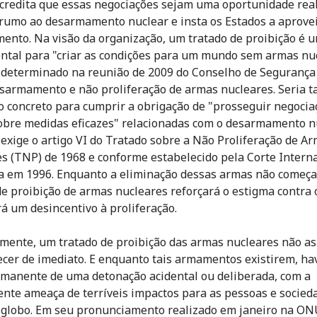
credita que essas negociações sejam uma oportunidade rea
rumo ao desarmamento nuclear e insta os Estados a aprove
ento. Na visão da organização, um tratado de proibição é 
tal para "criar as condições para um mundo sem armas nuc
 determinado na reunião de 2009 do Conselho de Seguranç
sarmamento e não proliferação de armas nucleares. Seria
 concreto para cumprir a obrigação de "prosseguir negocia
obre medidas eficazes" relacionadas com o desarmamento nu
 exige o artigo VI do Tratado sobre a Não Proliferação de A
s (TNP) de 1968 e conforme estabelecido pela Corte Intern
ça em 1996. Enquanto a eliminação dessas armas não começar
de proibição de armas nucleares reforçará o estigma contra 
rá um desincentivo à proliferação.
mente, um tratado de proibição das armas nucleares não as
cer de imediato. E enquanto tais armamentos existirem, ha
rmanente de uma detonação acidental ou deliberada, com a
nte ameaça de terríveis impactos para as pessoas e socied
 globo. Em seu pronunciamento realizado em janeiro na ON