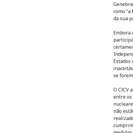
Genebra,
como "a 
da sua p
Embora a
particip
certamen
Independ
Estados 
inaceitá
se forem
O CICV a
entre os
nucleare
não estã
realizad
cumprim
medidas 