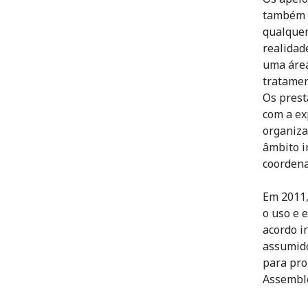
também f
qualquer
realidad
uma área
tratamen
Os prest
com a ex
organiza
âmbito i
coordena
Em 2011,
o uso e 
acordo i
assumido
para pro
Assemble