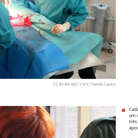
CC BY-NC-ND / CICV / Yamila Castro
Cada
um c
três
apoi