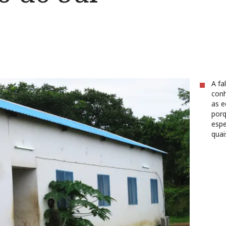
A fa
conh
as e
porq
espe
quai