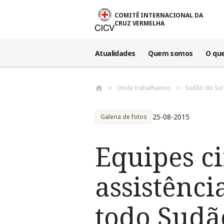
Passar para o conteúdo principal
COMITÊ INTERNACIONAL DA
CRUZ VERMELHA
Atualidades
Quem somos
O qu
Onde trabalhamos
Sudão do Sul
25-08-2015
Galeria de fotos
Equipes c
assistênc
todo Sudã