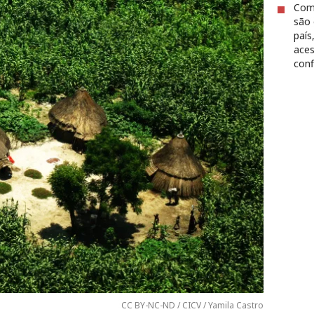
Com 
são 
país
aces
conf
CC BY-NC-ND / CICV / Yamila Castro