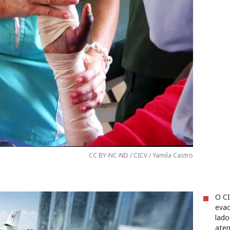
CC BY-NC-ND / CICV / Yamila Castro
O CI
evac
lado
aten