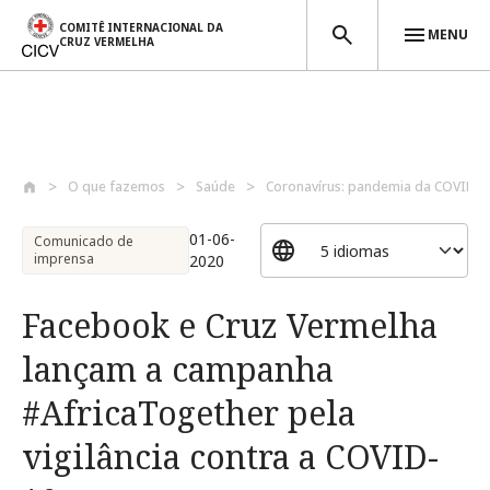
COMITÊ INTERNACIONAL DA
MENU
CRUZ VERMELHA
Passar para o conteúdo principal
O que fazemos
Saúde
Coronavírus: pandemia da COVID-1
01-06-
Comunicado de
imprensa
2020
Facebook e Cruz Vermelha
lançam a campanha
#AfricaTogether pela
vigilância contra a COVID-