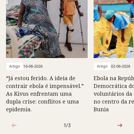
Artigo
16-06-2026
Artigo
02-06-2026
“Já estou ferido. A ideia de
Ebola na Repúb
contrair ebola é impensável.”
Democrática d
As Kivus enfrentam uma
voluntários da
dupla crise: conflitos e uma
no centro da r
epidemia.
Bunia
1/3
1 de 3