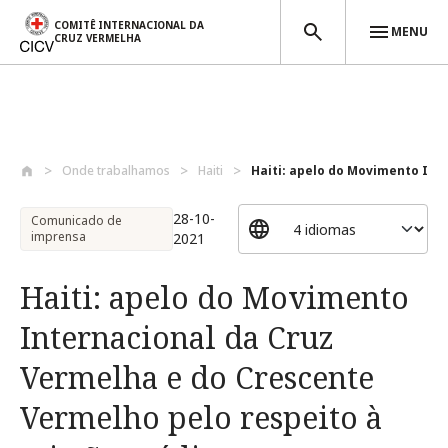
COMITÊ INTERNACIONAL DA
MENU
CRUZ VERMELHA
Passar para o conteúdo principal
Onde trabalhamos
Haiti
Haiti: apelo do Movimento Inte
28-10-
Comunicado de
imprensa
2021
Haiti: apelo do Movimento
Internacional da Cruz
Vermelha e do Crescente
Vermelho pelo respeito à