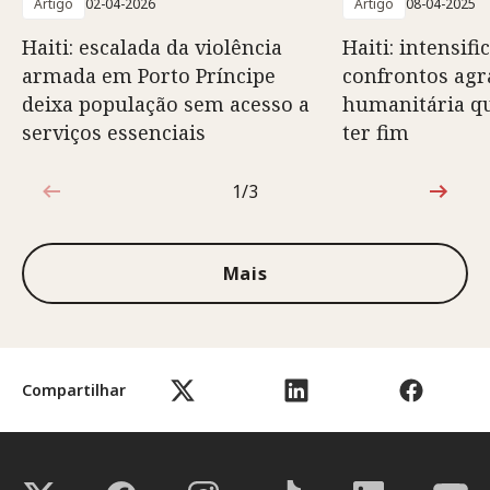
Artigo
02-04-2026
Artigo
08-04-2025
Haiti: escalada da violência
Haiti: intensif
armada em Porto Príncipe
confrontos agr
deixa população sem acesso a
humanitária q
serviços essenciais
ter fim
1/3
1 de 3
Mais
Compartilhar