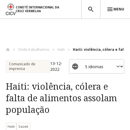
COMITÊ INTERNACIONAL DA
MENU
CRUZ VERMELHA
Passar para o conteúdo principal
Onde trabalhamos
Haiti
Haiti: violência, cólera e falta 
13-12-
Comunicado de
imprensa
2022
Haiti: violência, cólera e
falta de alimentos assolam
população
Haiti
Saúde