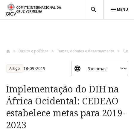
COMITÊ INTERNACIONAL DA
MENU
CRUZ VERMELHA
Passar para o conteúdo principal
Direito e políticas
Temas, debates e desarmamento
Cumpr
18-09-2019
Artigo
Implementação do DIH na
África Ocidental: CEDEAO
estabelece metas para 2019-
2023