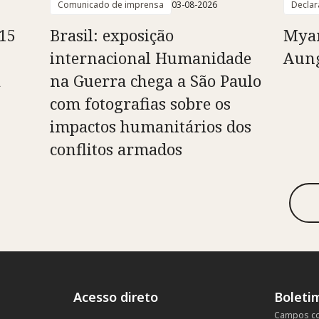
Comunicado de imprensa
03-08-2026
Declar
15
Brasil: exposição
Myan
internacional Humanidade
Aung
à
na Guerra chega a São Paulo
com fotografias sobre os
impactos humanitários dos
conflitos armados
Acesso direto
Boleti
Campos co