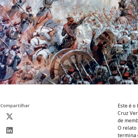
Este é o
Compartilhar
Cruz Ver
de membr
O relato
termina 