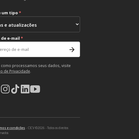
e um tipo
*
 de e-mail
*
 como processamos seus dados, visite
so de Privacidade
.
mos e condições
- CICV ©2026 - Todos os direitos
ervados