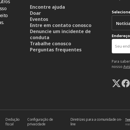
utros
Encontre ajuda
sso
Selecion
Doar
eito
Eventos
s.
Entre em contato conosco
Denuncie um incidente de
Endereço
conduta
Trabalhe conosco
Perguntas frequentes
Para saber
nosso
Avi
Dedução
Configuração de
Diretrizes para a comunidade on-
Ter
fiscal
privacidade
line
res