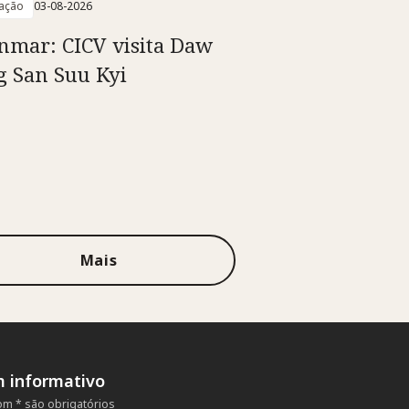
ação
03-08-2026
mar: CICV visita Daw
 San Suu Kyi
Mais
m informativo
m * são obrigatórios