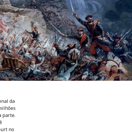
onal da
milhões
 parte.
ê
ourt no