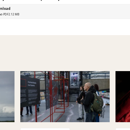
nload
vo PDF
2.12 MB