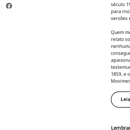
século 1
para inú
versões 
Quem mel
relato s
nenhuma 
consegue
apaixona
testemun
1859, e 
Movimen
Leia
Lembran