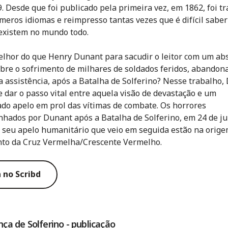
9. Desde que foi publicado pela primeira vez, em 1862, foi t
meros idiomas e reimpresso tantas vezes que é difícil sabe
existem no mundo todo.
hor do que Henry Dunant para sacudir o leitor com um ab
obre o sofrimento de milhares de soldados feridos, abando
assistência, após a Batalha de Solferino? Nesse trabalho,
 dar o passo vital entre aquela visão de devastação e um
do apelo em prol das vítimas de combate. Os horrores
hados por Dunant após a Batalha de Solferino, em 24 de j
o seu apelo humanitário que veio em seguida estão na orige
to da Cruz Vermelha/Crescente Vermelho.
 no Scribd
ça de Solferino - publicação