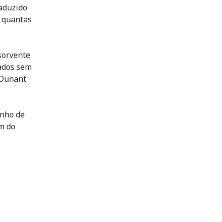
raduzido
r quantas
sorvente
nados sem
 Dunant
unho de
m do