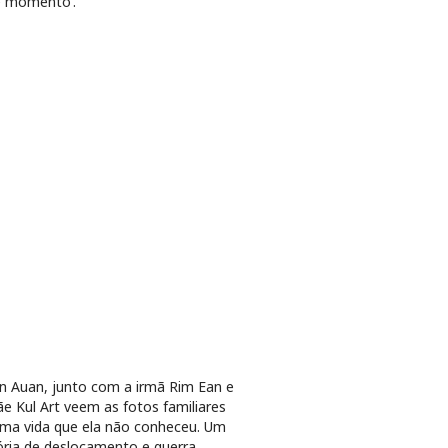
e momento’.
 Auan, junto com a irmã Rim Ean e
e Kul Art veem as fotos familiares
ma vida que ela não conheceu. Um
ória de deslocamento e guerra.