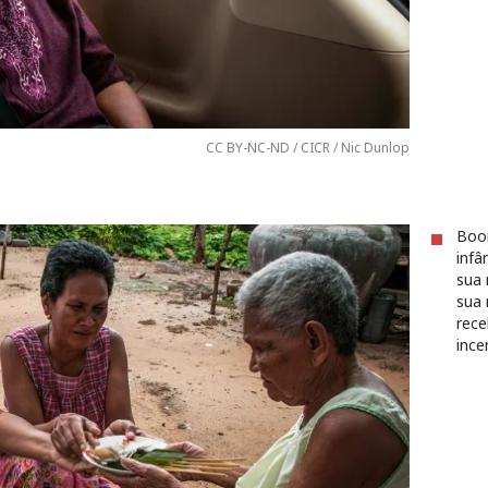
CC BY-NC-ND / CICR / Nic Dunlop
Boon
infâ
sua 
sua 
rece
ince