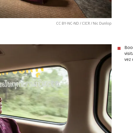
CC BY-NC-ND / CICR / Nic Dunlop
Boon
visi
vez 