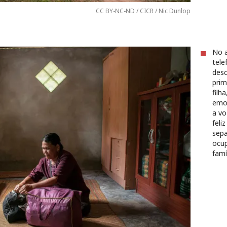
CC BY-NC-ND / CICR / Nic Dunlop
No 
tel
desc
prim
filha
emoc
a vo
feli
sepa
ocup
famí