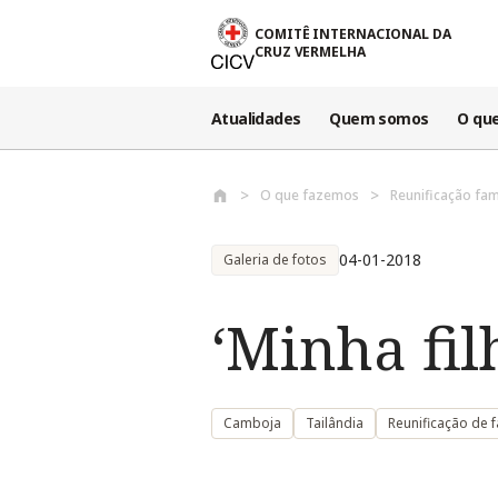
Passar para o conteúdo principal
COMITÊ INTERNACIONAL DA
CRUZ VERMELHA
Atualidades
Quem somos
O qu
O que fazemos
Reunificação fam
04-01-2018
Galeria de fotos
‘Minha fil
Camboja
Tailândia
Reunificação de f