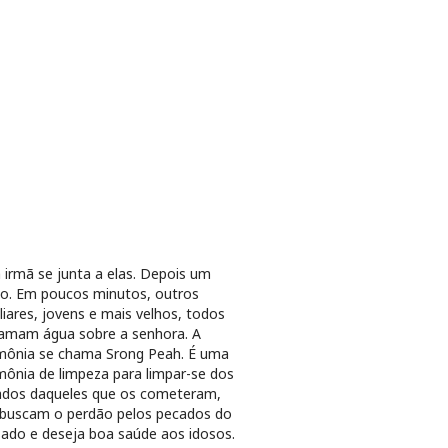
irmã se junta a elas. Depois um
o. Em poucos minutos, outros
liares, jovens e mais velhos, todos
amam água sobre a senhora. A
mônia se chama Srong Peah. É uma
mônia de limpeza para limpar-se dos
ados daqueles que os cometeram,
buscam o perdão pelos pecados do
ado e deseja boa saúde aos idosos.