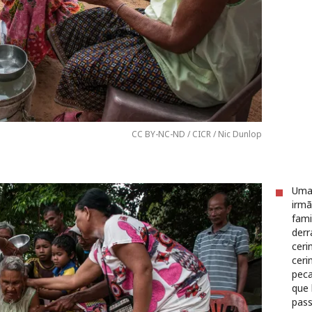
CC BY-NC-ND / CICR / Nic Dunlop
Uma 
irmã
fami
derr
ceri
ceri
pec
que 
pass