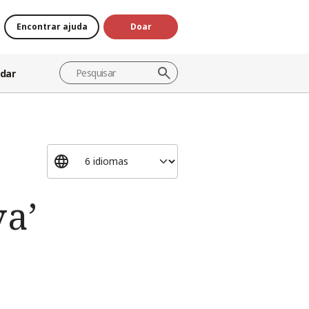
Encontrar ajuda
Doar
dar
va’