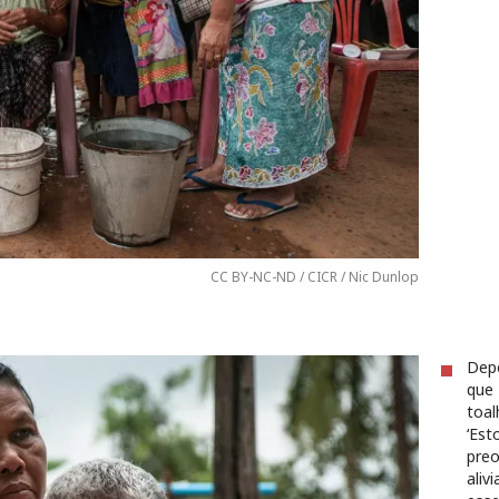
CC BY-NC-ND / CICR / Nic Dunlop
Depo
que
toal
‘Est
preo
aliv