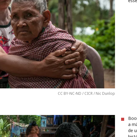
ess
CC BY-NC-ND / CICR / Nic Dunlop
Boon
a mã
de u
hist