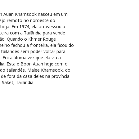
n Auan Khamsook nasceu em um
rejo remoto no noroeste do
oja. Em 1974, ela atravessou a
teira com a Tailândia para vende
vão. Quando o Khmer Rouge
elho fechou a fronteira, ela ficou do
 tailandês sem poder voltar para
. Foi a última vez que ela viu a
lia. Esta é Boon Auan hoje com o
do tailandês, Malee Khamsook, do
 de fora da casa deles na província
i Saket, Tailândia.