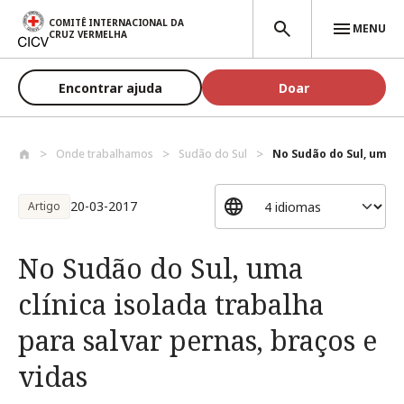
Passar para o conteúdo principal
COMITÊ INTERNACIONAL DA
MENU
CRUZ VERMELHA
Encontrar ajuda
Doar
Onde trabalhamos
Sudão do Sul
No Sudão do Sul, uma cl
20-03-2017
Artigo
No Sudão do Sul, uma
clínica isolada trabalha
para salvar pernas, braços e
vidas