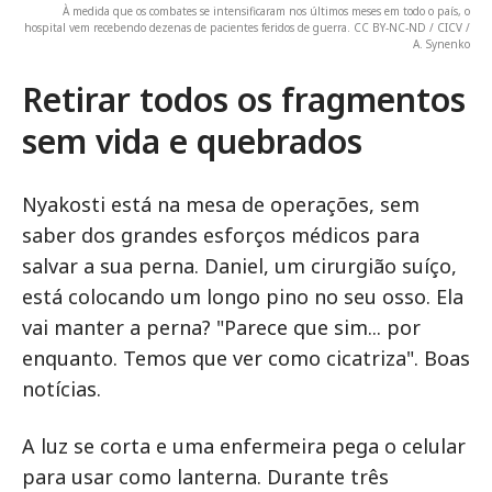
À medida que os combates se intensificaram nos últimos meses em todo o país, o
hospital vem recebendo dezenas de pacientes feridos de guerra. CC BY-NC-ND / CICV /
A. Synenko
Retirar todos os fragmentos
sem vida e quebrados
Nyakosti está na mesa de operações, sem
saber dos grandes esforços médicos para
salvar a sua perna. Daniel, um cirurgião suíço,
está colocando um longo pino no seu osso. Ela
vai manter a perna? "Parece que sim... por
enquanto. Temos que ver como cicatriza". Boas
notícias.
A luz se corta e uma enfermeira pega o celular
para usar como lanterna. Durante três