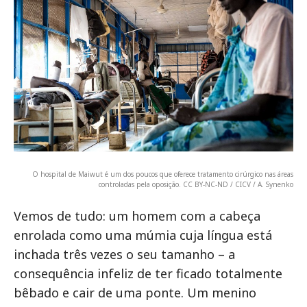
O hospital de Maiwut é um dos poucos que oferece tratamento cirúrgico nas áreas
controladas pela oposição. CC BY-NC-ND / CICV / A. Synenko
Vemos de tudo: um homem com a cabeça
enrolada como uma múmia cuja língua está
inchada três vezes o seu tamanho – a
consequência infeliz de ter ficado totalmente
bêbado e cair de uma ponte. Um menino