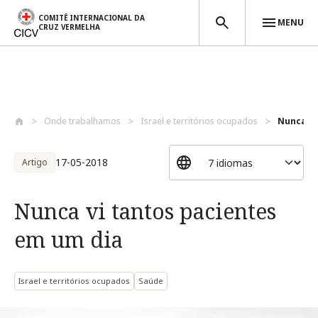
COMITÊ INTERNACIONAL DA
MENU
CRUZ VERMELHA
Passar para o conteúdo principal
Onde trabalhamos
Israel e territórios ocupados
Nunca vi
17-05-2018
Artigo
Nunca vi tantos pacientes
em um dia
Israel e territórios ocupados
Saúde