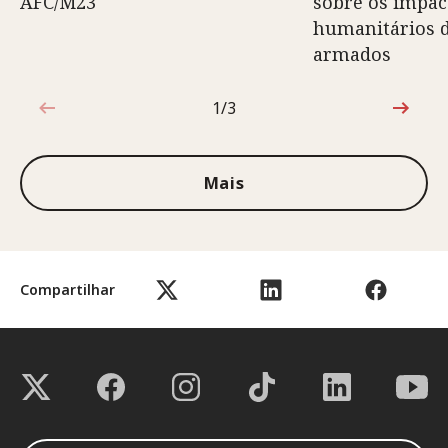
AFC/M23
sobre os impac
humanitários d
armados
1/3
1 de 3
Mais
Compartilhar