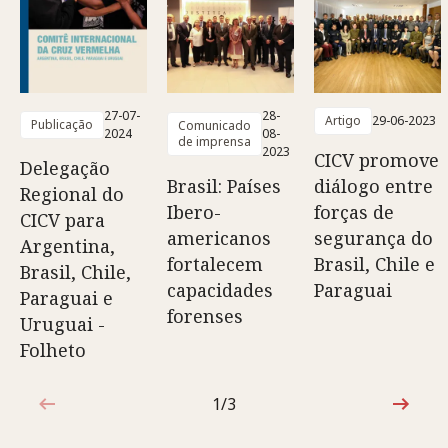
27-07-
28-
Artigo
29-06-2023
Publicação
Comunicado
2024
08-
de imprensa
2023
CICV promove
Delegação
Brasil: Países
diálogo entre
Regional do
Ibero-
forças de
CICV para
americanos
segurança do
Argentina,
fortalecem
Brasil, Chile e
Brasil, Chile,
capacidades
Paraguai
Paraguai e
forenses
Uruguai -
Folheto
1/3
1 de 3