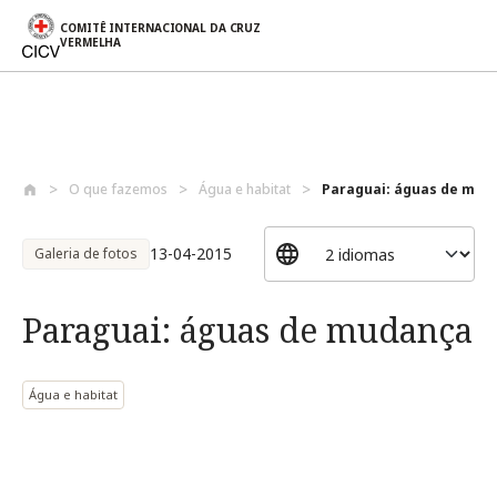
COMITÊ INTERNACIONAL DA CRUZ
VERMELHA
Passar para o conteúdo principal
O que fazemos
Água e habitat
Paraguai: águas de mud
13-04-2015
Galeria de fotos
Paraguai: águas de mudança
Água e habitat